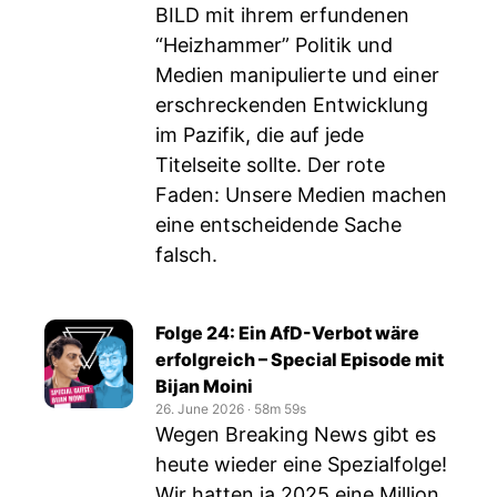
BILD mit ihrem erfundenen
“Heizhammer” Politik und
Medien manipulierte und einer
erschreckenden Entwicklung
im Pazifik, die auf jede
Titelseite sollte. Der rote
Faden: Unsere Medien machen
eine entscheidende Sache
falsch.
Folge 24: Ein AfD-Verbot wäre
erfolgreich – Special Episode mit
Bijan Moini
26. June 2026
‧
58m 59s
Wegen Breaking News gibt es
heute wieder eine Spezialfolge!
Wir hatten ja 2025 eine Million