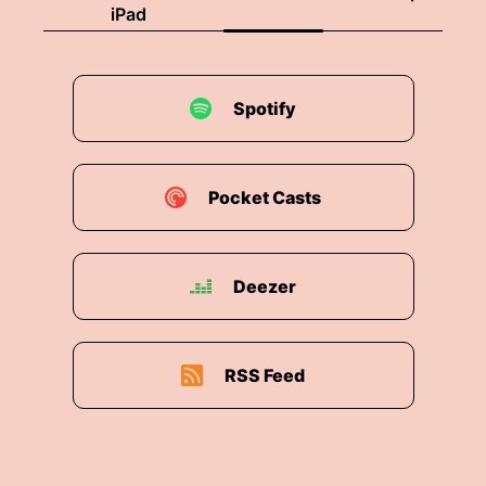
iPad
00:01:54: Haben sie gesagt dass sie die
Veranstaltung besuchen wollten.
00:01:57: Die haben Fotos geteilt von dem
Spotify
Veranstaltungsort um mit solchen Aussagen
garniert wie Ohr.
00:02:03: Da hat man schönes ich glaube eine
Pocket Casts
schöne gerade Linie die man mit dem Fernrohr
sehen kann usw.
Deezer
00:02:10: Das ist natürlich Andeutungen sind für
Anschläge in meinen Augen Und
dementsprechend haben wir dann den
Veranstalter Bescheid gesagt und... ...dann hatte
RSS Feed
ich das erste Mal eine Lesung unter
Polizeischutz.
00:02:26: Also die Beamten waren vor Ort,