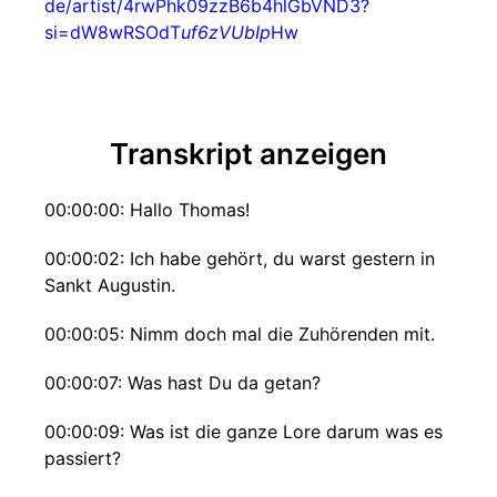
de/artist/4rwPhk09zzB6b4hlGbVND3?
si=dW8wRSOdT
uf6zVUbIp
Hw
Transkript anzeigen
00:00:00: Hallo Thomas!
00:00:02: Ich habe gehört, du warst gestern in
Sankt Augustin.
00:00:05: Nimm doch mal die Zuhörenden mit.
00:00:07: Was hast Du da getan?
00:00:09: Was ist die ganze Lore darum was es
passiert?