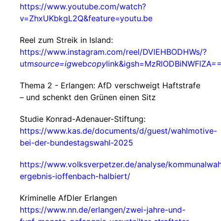
https://www.youtube.com/watch?
v=ZhxUKbkgL2Q&feature=youtu.be
Reel zum Streik in Island:
https://www.instagram.com/reel/DVlEHBODHWs/?
utm
source=ig
web
copy
link&igsh=MzRlODBiNWFlZA=
Thema 2 - Erlangen: AfD verschweigt Haftstrafe
– und schenkt den Grünen einen Sitz
Studie Konrad-Adenauer-Stiftung:
https://www.kas.de/documents/d/guest/wahlmotive-
bei-der-bundestagswahl-2025
https://www.volksverpetzer.de/analyse/kommunalwah
ergebnis-ioffenbach-halbiert/
Kriminelle AfDler Erlangen
https://www.nn.de/erlangen/zwei-jahre-und-