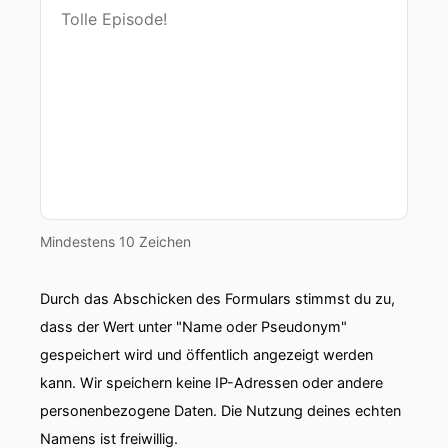
00:00:44: Wer hat dich da
00:00:45: bedroht?!
00:00:46: Ich hatte öffentlich gemacht, dass er
sich da lesen werde... ...und es gibt zu einer
Gruppe an Neonazis um einen Abgeordneten
aus Rheinland-Pfalz glaube ich, Paul heißt der
von der AfD Natürlich.
Mindestens 10 Zeichen
00:00:59: Der zum Beispiel bekannt dafür ist,
dass er in Ludwigshafen nicht
Durch das Abschicken des Formulars stimmst du zu,
Oberbürgermeister zu als Oberbürger meister
dass der Wert unter "Name oder Pseudonym"
antreten durfte wegen mangelnder
gespeichert wird und öffentlich angezeigt werden
Verfassungsteuer.
kann. Wir speichern keine IP-Adressen oder andere
00:01:09: also so einer ist das.
personenbezogene Daten. Die Nutzung deines echten
Namens ist freiwillig.