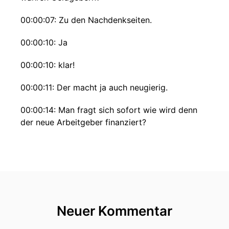
00:00:07: Zu den Nachdenkseiten.
00:00:10: Ja
00:00:10: klar!
00:00:11: Der macht ja auch neugierig.
00:00:14: Man fragt sich sofort wie wird denn
der neue Arbeitgeber finanziert?
00:00:20: Es wurde enthüllt aber das war mal
wieder ein typischer Clickbait von mir.
00:00:27: Wobei ich Ich ja die Leute nicht dann
hängen lassen will.
Neuer Kommentar
00:00:32: Ich habe ja der erste Satz, hat ja
schon enthüllt werdende Ware.