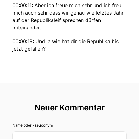
00:00:11: Aber ich freue mich sehr und ich freu
mich auch sehr dass wir genau wie letztes Jahr
auf der Republikaleif sprechen dürfen
miteinander.
00:00:19: Und ja wie hat dir die Republika bis
jetzt gefallen?
00:00:22: Ich habe ja ein paar Tage verpasst,
weil ich mit einer Grippe im Bett lag und bin
jetzt heute den ersten Tag hier.
00:00:30: Und das ist so'n bisschen als wäre ich
aus so einem Fiebertraum aufgewacht, weil sich
krank im Bett lagen auch ganz viel Zeit mit
Neuer Kommentar
dummscrolling zugeben.
Name oder Pseudonym
00:00:40: Verbracht habe, stayed with me!