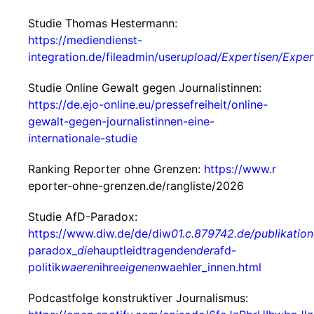
Studie Thomas Hestermann:
https://mediendienst-
integration.de/fileadmin/user
upload/Expertisen/Exper
Studie Online Gewalt gegen Journalistinnen:
https://de.ejo-online.eu/pressefreiheit/online-
gewalt-gegen-journalistinnen-eine-
internationale-studie
Ranking Reporter ohne Grenzen:
https://www.r
eporter-ohne-grenzen.de/rangliste/2026
Studie AfD-Paradox:
https://www.diw.de/de/diw
01.c.879742.de/publikatio
paradox_
die
hauptleidtragenden
der
afd-
politik
waeren
ihre
eigenen
waehler_innen.html
Podcastfolge konstruktiver Journalismus: