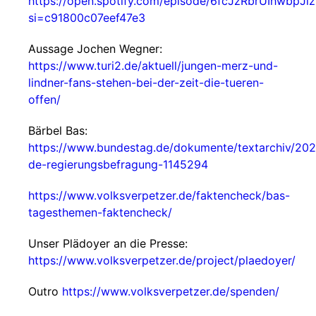
https://open.spotify.com/episode/6fcJzRbrUIhwbpJl
si=c91800c07eef47e3
Aussage Jochen Wegner:
https://www.turi2.de/aktuell/jungen-merz-und-
lindner-fans-stehen-bei-der-zeit-die-tueren-
offen/
Bärbel Bas:
https://www.bundestag.de/dokumente/textarchiv/20
de-regierungsbefragung-1145294
https://www.volksverpetzer.de/faktencheck/bas-
tagesthemen-faktencheck/
Unser Plädoyer an die Presse:
https://www.volksverpetzer.de/project/plaedoyer/
Outro
https://www.volksverpetzer.de/spenden/